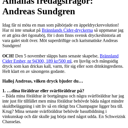
Amalias fredagsfrågor:
Andreas Sundgren
Idag får ni möta en man som påbörjade en äppeldryckrevolution!
Har ni inte smakat på
Brännlands Cider-dryckerna
så uppmanar jag
er att göra det ögonaböj, för i dom finns svensk dryckeshistoria att
vara galet stolt över. Möt superdriftige och karismatiske Andreas
Sundgren!
OCH!
Den 5 november släpps hans senaste skapelse,
Brännland
Cider Ember, nr 94300, 189 kr/500 ml
, en ljuvlig och mångsidig
dryck som kan drickas kall, varm, för sig eller som drinkingrediens.
Helt klart en av säsongens godaste.
Halloj Andreas, vilken dryck bjuder du…
1. …dina föräldrar eller svärföräldrar på?
– Båda mina föräldrar är bortgångna och några svärföräldrar har jag
inte just för tillfället men mina föräldrar behövde båda något mindre
skuldbeläggning i sitt liv så en riktigt bra Champagne ligger bra till.
Krug? Mina senaste svärföräldrar behövde basutbildning i
vinkunskap och där skulle jag börja med något udda. En Schweizisk
Chasselas.