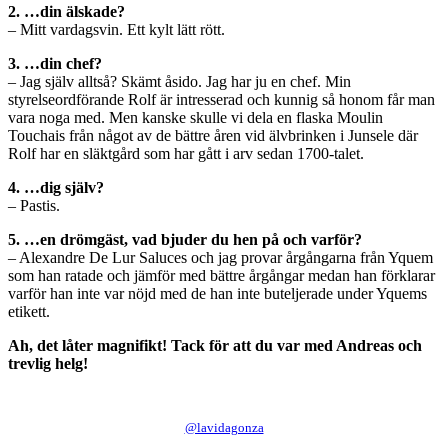
2. …din älskade?
– Mitt vardagsvin. Ett kylt lätt rött.
3. …din chef?
– Jag själv alltså? Skämt åsido. Jag har ju en chef. Min
styrelseordförande Rolf är intresserad och kunnig så honom får man
vara noga med. Men kanske skulle vi dela en flaska Moulin
Touchais från något av de bättre åren vid älvbrinken i Junsele där
Rolf har en släktgård som har gått i arv sedan 1700-talet.
4. …dig själv?
– Pastis.
5. …en drömgäst, vad bjuder du hen på och varför?
– Alexandre De Lur Saluces och jag provar årgångarna från Yquem
som han ratade och jämför med bättre årgångar medan han förklarar
varför han inte var nöjd med de han inte buteljerade under Yquems
etikett.
Ah, det låter magnifikt! Tack för att du var med Andreas och
trevlig helg!
@lavidagonza