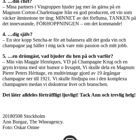
3. …din chef?
– Mina partners i Vingruppen bjuder jag mer än gärna på en
Magnum Corton-Charlemagne från en god producent, ett vin som
väcker åtminstone tre ting; MINNET av det förflutna, TANKEN på
det innevarande, FÖRHOPPNINGEN – om det kommande!
4. …dig själv?
– En stor kopp Sencha-te för att balansera allt det goda vin och
champagne jag häller i mig tack vare min passion och mitt jobb.
5. …en drömgäst, vad bjuder du hen på och varför?
– Min vän Maggie Henriques, VD på Champagne Krug och en
grym kvinna med stor humor o livsaptit, Vi skulle dela en Magnum
Pierre Peters Héritage, en multivintage gjord av 19 årgångar
champagne ner till 1921. Vi skulle fördjupa oss i den komplexa
champagnen medan vi diskuterar livet och branschen.
Det låter alldeles förträffligt ljuvligt! Tack Ann och trevlig helg!
20180508 Stockholm
Ann Burgaz, The Wineagency.
Foto: Oskar Omne