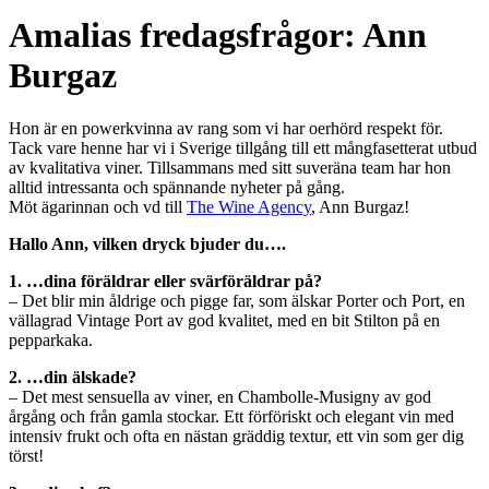
Amalias fredagsfrågor: Ann
Burgaz
Hon är en powerkvinna av rang som vi har oerhörd respekt för.
Tack vare henne har vi i Sverige tillgång till ett mångfasetterat utbud
av kvalitativa viner. Tillsammans med sitt suveräna team har hon
alltid intressanta och spännande nyheter på gång.
Möt ägarinnan och vd till
The Wine Agency
, Ann Burgaz!
Hallo Ann, vilken dryck bjuder du….
1. …dina föräldrar eller svärföräldrar på?
– Det blir min åldrige och pigge far, som älskar Porter och Port, en
vällagrad Vintage Port av god kvalitet, med en bit Stilton på en
pepparkaka.
2. …din älskade?
– Det mest sensuella av viner, en Chambolle-Musigny av god
årgång och från gamla stockar. Ett förföriskt och elegant vin med
intensiv frukt och ofta en nästan gräddig textur, ett vin som ger dig
törst!