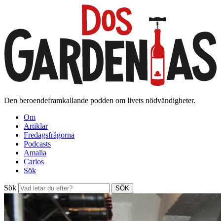
Den beroendeframkallande podden om livets nödvändigheter.
Om
Artiklar
Fredagsfrågorna
Podcasts
Amalia
Carlos
Sök
Sök
SÖK