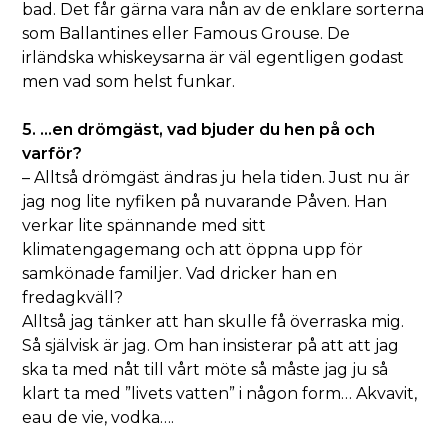
bad. Det får gärna vara nån av de enklare sorterna
som Ballantines eller Famous Grouse. De
irländska whiskeysarna är väl egentligen godast
men vad som helst funkar.
5. …en drömgäst, vad bjuder du hen på och
varför?
– Alltså drömgäst ändras ju hela tiden. Just nu är
jag nog lite nyfiken på nuvarande Påven. Han
verkar lite spännande med sitt
klimatengagemang och att öppna upp för
samkönade familjer. Vad dricker han en
fredagkväll?
Alltså jag tänker att han skulle få överraska mig.
Så självisk är jag. Om han insisterar på att att jag
ska ta med nåt till vårt möte så måste jag ju så
klart ta med ”livets vatten” i någon form… Akvavit,
eau de vie, vodka….