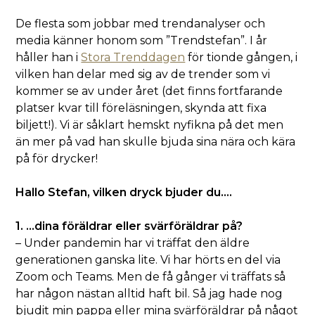
De flesta som jobbar med trendanalyser och
media känner honom som ”Trendstefan”. I år
håller han i
Stora Trenddagen
för tionde gången, i
vilken han delar med sig av de trender som vi
kommer se av under året (det finns fortfarande
platser kvar till föreläsningen, skynda att fixa
biljett!). Vi är såklart hemskt nyfikna på det men
än mer på vad han skulle bjuda sina nära och kära
på för drycker!
Hallo Stefan, vilken dryck bjuder du….
1. …dina föräldrar eller svärföräldrar på?
– Under pandemin har vi träffat den äldre
generationen ganska lite. Vi har hörts en del via
Zoom och Teams. Men de få gånger vi träffats så
har någon nästan alltid haft bil. Så jag hade nog
bjudit min pappa eller mina svärföräldrar på något