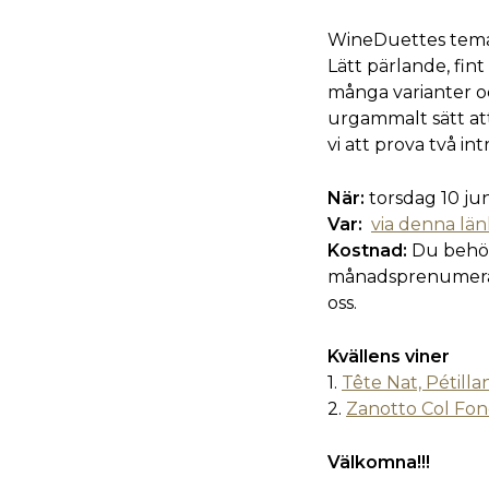
WineDuettes tema 
Lätt pärlande, fi
många varianter oc
urgammalt sätt at
vi att prova två int
När:
torsdag 10 jun
Var:
via denna lä
Kostnad:
Du behöve
månadsprenumerati
oss.
Kvällens viner
1.
Tête Nat, Pétilla
2.
Zanotto Col Fond
Välkomna!!!