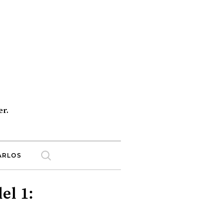
er.
ARLOS
el 1: