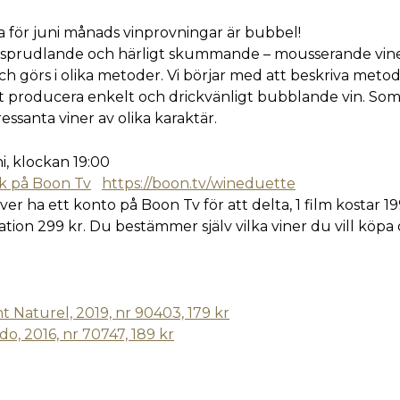
för juni månads vinprovningar är bubbel!
nt sprudlande och härligt skummande – mousserande vin
h görs i olika metoder. Vi börjar med att beskriva metod
t producera enkelt och drickvänligt bubblande vin. So
ressanta viner av olika karaktär.
i, klockan 19:00
nk på Boon Tv
https://boon.tv/wineduette
r ha ett konto på Boon Tv för att delta, 1 film kostar 19
on 299 kr. Du bestämmer själv vilka viner du vill köp
nt Naturel, 2019, nr 90403, 179 kr
o, 2016, nr 70747, 189 kr