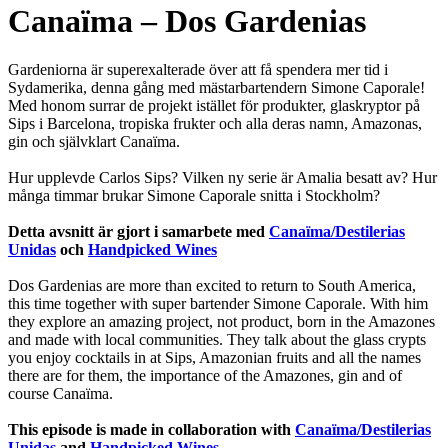
Canaïma – Dos Gardenias
Gardeniorna är superexalterade över att få spendera mer tid i
Sydamerika, denna gång med mästarbartendern Simone Caporale!
Med honom surrar de projekt istället för produkter, glaskryptor på
Sips i Barcelona, tropiska frukter och alla deras namn, Amazonas,
gin och självklart Canaïma.
Hur upplevde Carlos Sips? Vilken ny serie är Amalia besatt av? Hur
många timmar brukar Simone Caporale snitta i Stockholm?
Detta avsnitt är gjort i samarbete med
Canaïma/Destilerias
Unidas
och
Handpicked Wines
Dos Gardenias are more than excited to return to South America,
this time together with super bartender Simone Caporale. With him
they explore an amazing project, not product, born in the Amazones
and made with local communities. They talk about the glass crypts
you enjoy cocktails in at Sips, Amazonian fruits and all the names
there are for them, the importance of the Amazones, gin and of
course Canaïma.
This episode is made in collaboration with
Canaïma/Destilerias
Unidas
and
Handpicked Wines