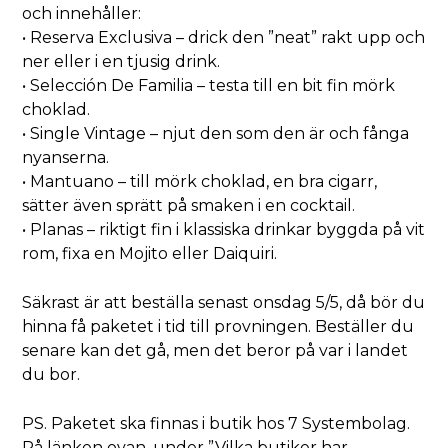
och innehåller:
• Reserva Exclusiva – drick den ”neat” rakt upp och
ner eller i en tjusig drink.
• Selección De Familia – testa till en bit fin mörk
choklad.
• Single Vintage – njut den som den är och fånga
nyanserna.
• Mantuano – till mörk choklad, en bra cigarr,
sätter även sprätt på smaken i en cocktail.
• Planas – riktigt fin i klassiska drinkar byggda på vit
rom, fixa en Mojito eller Daiquiri.
Säkrast är att beställa senast onsdag 5/5, då bör du
hinna få paketet i tid till provningen. Beställer du
senare kan det gå, men det beror på var i landet
du bor.
PS. Paketet ska finnas i butik hos 7 Systembolag.
På länken ovan, under ”Vilka butiker har